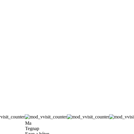
Ma
Tegnap
Ezen a héten