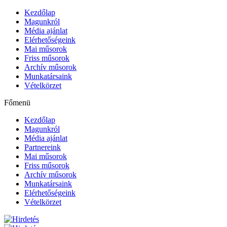
Kezdőlap
Magunkról
Média ajánlat
Elérhetőségeink
Mai műsorok
Friss műsorok
Archív műsorok
Munkatársaink
Vételkörzet
Főmenü
Kezdőlap
Magunkról
Média ajánlat
Partnereink
Mai műsorok
Friss műsorok
Archív műsorok
Munkatársaink
Elérhetőségeink
Vételkörzet