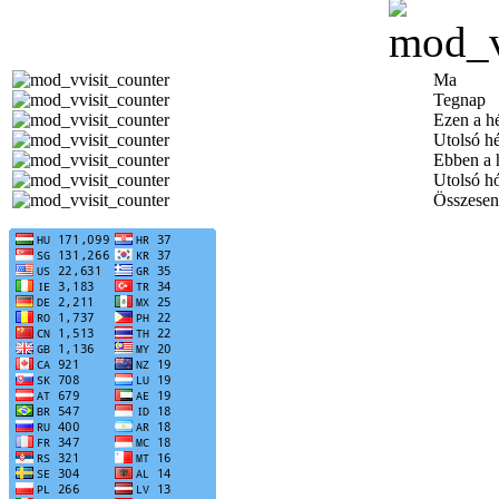
Ma
Tegnap
Ezen a h
Utolsó h
Ebben a 
Utolsó h
Összesen