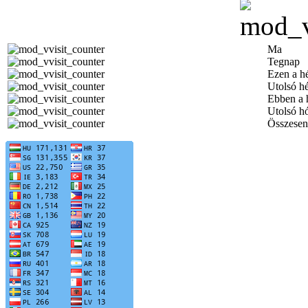
Ma
Tegnap
Ezen a h
Utolsó h
Ebben a 
Utolsó h
Összesen