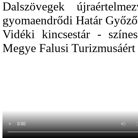
Dalszövegek újraértel
gyomaendrődi Határ Győző
Vidéki kincsestár - színe
Megye Falusi Turizmusáért