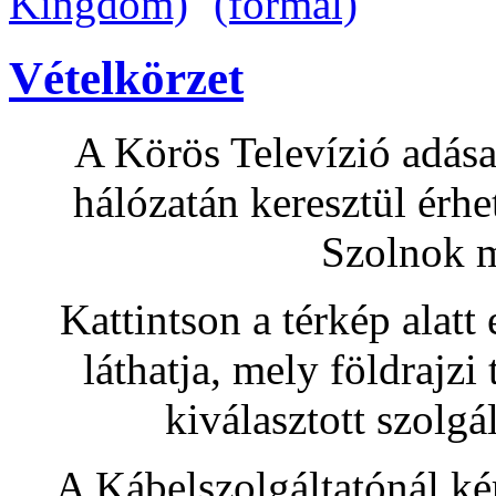
Vételkörzet
A Körös Televízió adása
hálózatán keresztül érh
Szolnok m
Kattintson a térkép alatt
láthatja, mely földrajz
kiválasztott szolgá
A Kábelszolgáltatónál ké