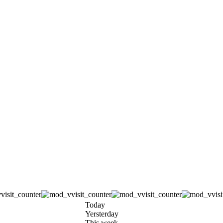
Today
Yersterday
This week