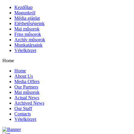
Kezdőlap
Magunkról
Média ajánlat
Elérhetőségeink
Mai műsorok
Friss műsorok
Archív műsorok
Munkatársaink
Vételkörzet
Home
Home
About Us
Media Offers
Our Partners
Mai műsorok
Actual News
Archived News
Our Staff
Contacts
Vételkörzet