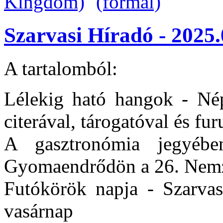
Szarvasi Híradó - 2025.
A tartalomból:
Lélekig ható hangok - Nép
citerával, tárogatóval és fur
A gasztronómia jegyébe
Gyomaendrődön a 26. Nemzet
Futókörök napja - Szarvas
vasárnap