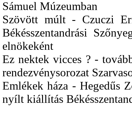
Sámuel Múzeumban
Szövött múlt - Czuczi Ern
Békésszentandrási Szőnyeg
elnökeként
Ez nektek vicces ? - tovább
rendezvénysorozat Szarvas
Emlékek háza - Hegedűs Zo
nyílt kiállítás Békésszentan