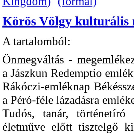
Körös Völgy kulturális 
A tartalomból:
Önmegváltás - megemlékezé
a Jászkun Redemptio emlék
Rákóczi-emléknap Békéssze
a Péró-féle lázadásra emlék
Tudós, tanár, történetíró
életműve előtt tisztelgő ki