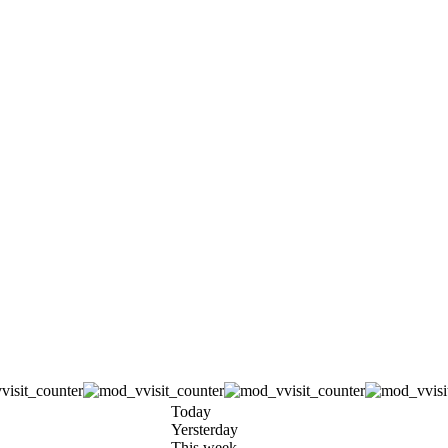
Today
Yersterday
This week