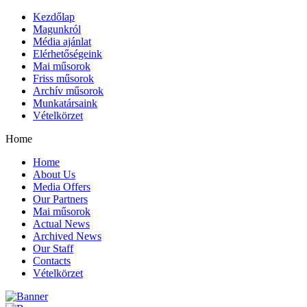
Kezdőlap
Magunkról
Média ajánlat
Elérhetőségeink
Mai műsorok
Friss műsorok
Archív műsorok
Munkatársaink
Vételkörzet
Home
Home
About Us
Media Offers
Our Partners
Mai műsorok
Actual News
Archived News
Our Staff
Contacts
Vételkörzet